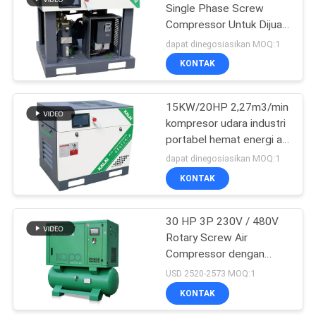
Single Phase Screw
Compressor Untuk Dijual
23
2.85m3/min 0.8Mpa
dapat dinegosiasikan MOQ:1
Kompresor Udara
KONTAK
Medis
15KW/20HP 2,27m3/min
kompresor udara industri
portabel hemat energi ac
1 fase 220V
dapat dinegosiasikan MOQ:1
KONTAK
14
Kompresor Udara
30 HP 3P 230V / 480V
Rotary Screw Air
Sekrup Industri
Compressor dengan
pendingin pengering +
USD 2520-2573 MOQ:1
120 gal. Tangki
KONTAK