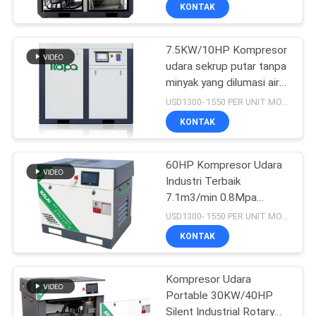
KONTAK
KONTROL
7.5KW/10HP Kompresor
KUALITAS
14
udara sekrup putar tanpa
minyak yang dilumasi air
Kompresor Udara
HUBUNGI
1,0 m3/min
USD1300- 1550 PER UNIT MOQ:1
Penggerak Belt
1000*750*1000
KAMI
KONTAK
BERITA
60HP Kompresor Udara
Industri Terbaik
7.1m3/min 0.8Mpa
SITEMAP
79
Rotary Screw Air
USD1300- 1550 PER UNIT MOQ:1
Compressor
Kompresor Udara
KONTAK
1463*1060*1315
PRIVACY
Screw
POLICY
Kompresor Udara
Portable 30KW/40HP
Silent Industrial Rotary