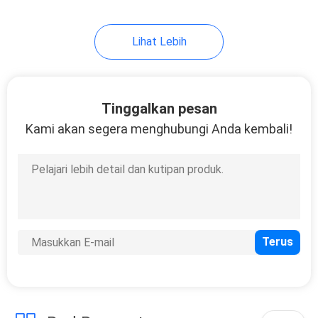
38
Lihat Lebih
Kompresor Udara
Sekrup Portabel
Tinggalkan pesan
Kami akan segera menghubungi Anda kembali!
16
Peralatan
Perawatan Udara
Terkompresi