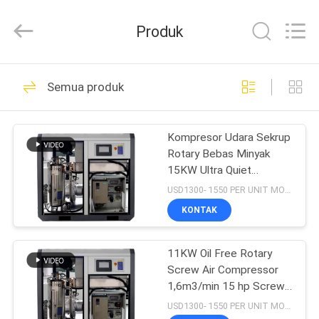
2026
Jiangxi
Kapa
Produk
Gas
Technology
Co.,Ltd.
All
Rights
RUMAH
24
Reserved.
Semua produk
Kompresor udara
PRODUK
Sekrup Dua Tahap
Kompresor Udara Sekrup
Rotary Bebas Minyak
VIDEO
15KW Ultra Quiet
2.5m3/min VFD 20 hp
USD1300- 1550 PER UNIT MOQ:1
Kompresor Udara
TENTANG
KONTAK
65
KAMI
Kompresor Udara
11KW Oil Free Rotary
Screw Air Compressor
TUR
Terintegrasi
1,6m3/min 15 hp Screw
PABRIK
Compressor Untuk Dijual
USD1300- 1550 PER UNIT MOQ:1
Pemotongan Laser