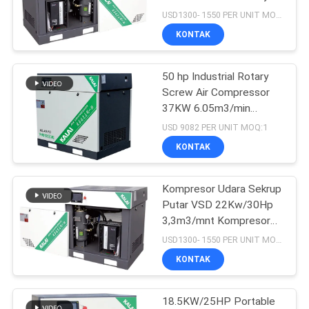
Screw Compressor
USD1300- 1550 PER UNIT MOQ:1
Udara 5m3/min 0.8Mpa
KONTAK
33
Kompresor Udara
50 hp Industrial Rotary
Screw Air Compressor
Sekrup Bebas
37KW 6.05m3/min
Kompresor udara terbaik
Minyak
USD 9082 PER UNIT MOQ:1
KONTAK
Kompresor Udara Sekrup
19
Putar VSD 22Kw/30Hp
Kompresor Udara
3,3m3/mnt Kompresor
Udara Tenang Portabel
USD1300- 1550 PER UNIT MOQ:1
VSD
KONTAK
18.5KW/25HP Portable