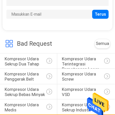
5
Stasiun Udara
Terkompresi
Bad Request
Semua
Kompresor Udara 
Kompresor Udara 
15
Sekrup Dua Tahap
Terintegrasi 
Spare Part
Pemotongan Laser
Kompresor Udara 
Kompresor Udara 
Kompresor Udara
Penggerak Belt
Screw
Kompresor Udara 
Kompresor Udara 
Sekrup Bebas Minyak
VSD
Kompresor Udara 
Kompresor Udara 
Medis
Sekrup Industri
5