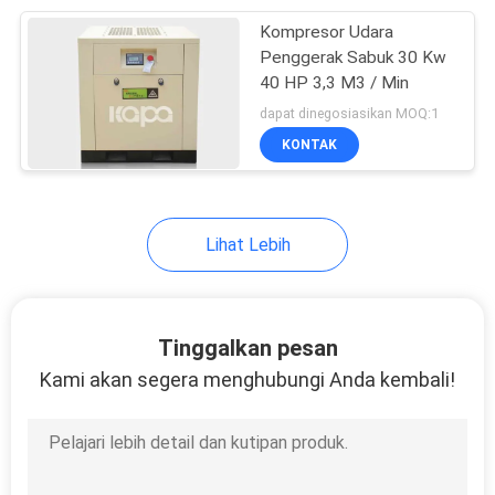
Kompresor Udara
38
Penggerak Sabuk 30 Kw
Kompresor Udara
40 HP 3,3 M3 / Min
dapat dinegosiasikan MOQ:1
Sekrup Portabel
KONTAK
Lihat Lebih
16
Peralatan
Tinggalkan pesan
Perawatan Udara
Kami akan segera menghubungi Anda kembali!
Terkompresi