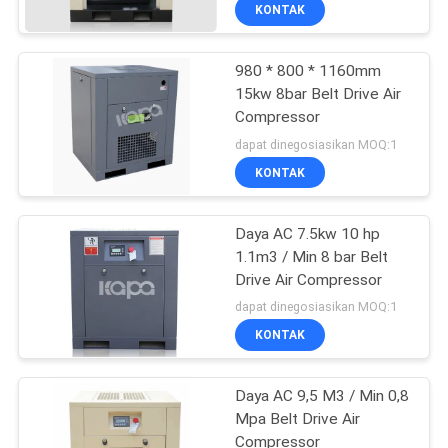
KONTAK
KONTROL
980 * 800 * 1160mm
KUALITAS
14
15kw 8bar Belt Drive Air
Compressor
Kompresor Udara
HUBUNGI
dapat dinegosiasikan MOQ:1
Penggerak Belt
KAMI
KONTAK
BERITA
Daya AC 7.5kw 10 hp
1.1m3 / Min 8 bar Belt
Drive Air Compressor
SITEMAP
79
dapat dinegosiasikan MOQ:1
Kompresor Udara
KONTAK
PRIVACY
Screw
POLICY
Daya AC 9,5 M3 / Min 0,8
Mpa Belt Drive Air
Compressor