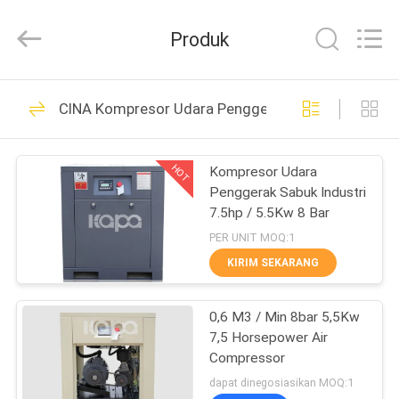
2026
Jiangxi
Kapa
Produk
Gas
Technology
Co.,Ltd.
All
Rights
RUMAH
23
Reserved.
CINA Kompresor Udara Penggerak Belt
Kompresor udara
PRODUK
Sekrup Dua Tahap
HOT
Kompresor Udara
Penggerak Sabuk Industri
VIDEO
7.5hp / 5.5Kw 8 Bar
PER UNIT MOQ:1
TENTANG
KIRIM SEKARANG
65
KAMI
Kompresor Udara
0,6 M3 / Min 8bar 5,5Kw
7,5 Horsepower Air
TUR
Terintegrasi
Compressor
PABRIK
dapat dinegosiasikan MOQ:1
Pemotongan Laser