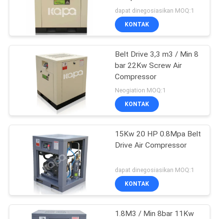
dapat dinegosiasikan MOQ:1
KONTAK
33
Kompresor Udara
Belt Drive 3,3 m3 / Min 8
bar 22Kw Screw Air
Sekrup Bebas
Compressor
Minyak
Neogiation MOQ:1
KONTAK
15Kw 20 HP 0.8Mpa Belt
19
Drive Air Compressor
Kompresor Udara
dapat dinegosiasikan MOQ:1
VSD
KONTAK
1.8M3 / Min 8bar 11Kw