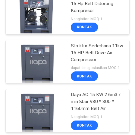
15 Hp Belt Didorong
Kompresor
23
Neogiation MOQ:1
Kompresor Udara
KONTAK
Medis
Struktur Sederhana 11kw
15 HP Belt Drive Air
Compressor
dapat dinegosiasikan MOQ:1
KONTAK
14
Kompresor Udara
Daya AC 15 KW 2.6m3 /
min 8bar 980 * 800 *
Sekrup Industri
1160mm Belt Air
Compressor
Neogiation MOQ:1
KONTAK