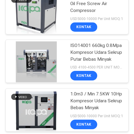
Oil Free Screw Air
Compressor
23
USD5000-10000 Per Unit MOQ:1
Kompresor Udara
KONTAK
Medis
ISO14001 660kg 0.8Mpa
Kompresor Udara Sekrup
Putar Bebas Minyak
USD 4100-4500 PER UNIT MOQ:1
KONTAK
14
Kompresor Udara
1.0m3 / Min 7.5KW 10Hp
Kompresor Udara Sekrup
Sekrup Industri
Bebas Minyak
USD5000-10000 Per Unit MOQ:1
KONTAK