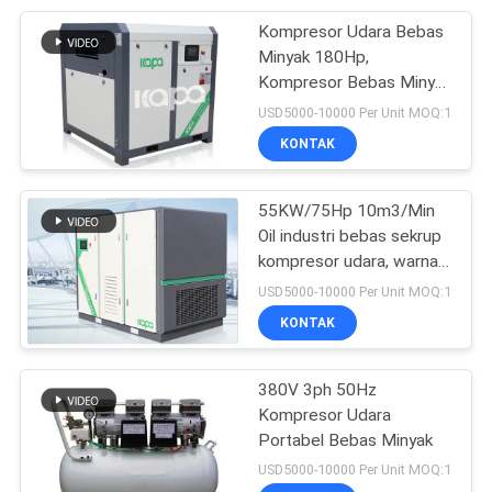
Kompresor Udara Bebas
38
Minyak 180Hp,
Kompresor Udara
Kompresor Bebas Minyak
DN80
USD5000-10000 Per Unit MOQ:1
Sekrup Portabel
KONTAK
55KW/75Hp 10m3/Min
Oil industri bebas sekrup
kompresor udara, warna
16
disesuaikan
USD5000-10000 Per Unit MOQ:1
Peralatan
KONTAK
Perawatan Udara
380V 3ph 50Hz
Terkompresi
Kompresor Udara
Portabel Bebas Minyak
USD5000-10000 Per Unit MOQ:1