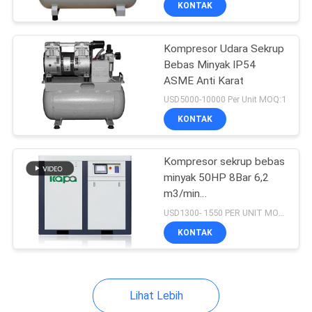
KONTAK
5
Stasiun Udara
Kompresor Udara Sekrup
Terkompresi
Bebas Minyak IP54
ASME Anti Karat
USD5000-10000 Per Unit MOQ:1
KONTAK
15
Kompresor sekrup bebas
minyak 50HP 8Bar 6,2
Spare Part
m3/min
1760*1250*1490
Kompresor Udara
USD1300- 1550 PER UNIT MOQ:1
KONTAK
Lihat Lebih
5