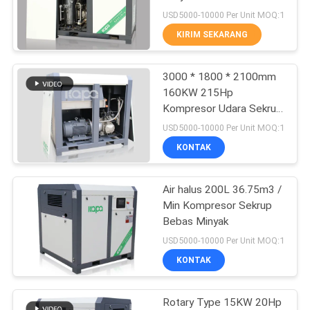
USD5000-10000 Per Unit MOQ:1
KIRIM SEKARANG
33
Kompresor Udara
3000 * 1800 * 2100mm
160KW 215Hp
Sekrup Bebas
Kompresor Udara Sekrup
Bebas Minyak
Minyak
USD5000-10000 Per Unit MOQ:1
KONTAK
Air halus 200L 36.75m3 /
19
Min Kompresor Sekrup
Kompresor Udara
Bebas Minyak
USD5000-10000 Per Unit MOQ:1
VSD
KONTAK
Rotary Type 15KW 20Hp