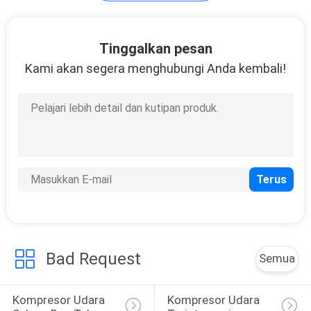
Pengembung sekrup
Tinggalkan pesan
bebas minyak
Kami akan segera menghubungi Anda kembali!
Bad Request
Semua
Kompresor Udara 
Kompresor Udara 