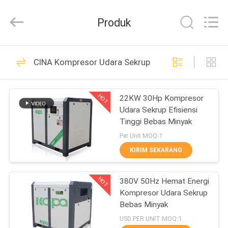
2026
Jiangxi
Kapa
Produk
Gas
Technology
Co.,Ltd.
All
Rights
RUMAH
23
Reserved.
CINA Kompresor Udara Sekrup Bebas Minyak
Kompresor udara
PRODUK
Sekrup Dua Tahap
HOT
22KW 30Hp Kompresor
Udara Sekrup Efisiensi
VIDEO
Tinggi Bebas Minyak
Per Unit MOQ:1
TENTANG
KIRIM SEKARANG
65
KAMI
Kompresor Udara
HOT
380V 50Hz Hemat Energi
Kompresor Udara Sekrup
TUR
Terintegrasi
Bebas Minyak
PABRIK
USD PER UNIT MOQ:1
Pemotongan Laser