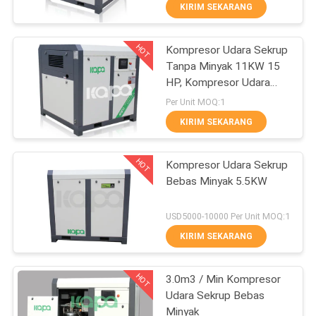
KIRIM SEKARANG
KONTROL
HOT
Kompresor Udara Sekrup
KUALITAS
14
Tanpa Minyak 11KW 15
HP, Kompresor Udara
Kompresor Udara
HUBUNGI
1.6m3 / Min
Per Unit MOQ:1
Penggerak Belt
KAMI
KIRIM SEKARANG
HOT
BERITA
Kompresor Udara Sekrup
Bebas Minyak 5.5KW
SITEMAP
79
USD5000-10000 Per Unit MOQ:1
Kompresor Udara
KIRIM SEKARANG
PRIVACY
Screw
HOT
POLICY
3.0m3 / Min Kompresor
Udara Sekrup Bebas
Minyak