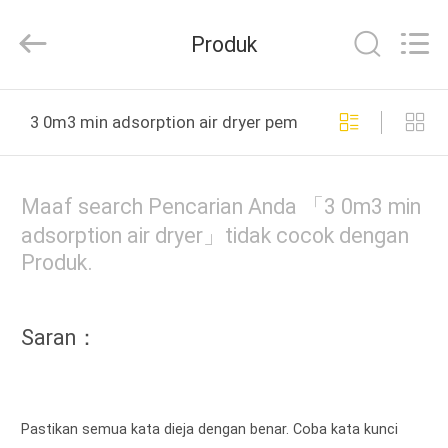
2026
Jiangxi
Kapa
Produk
Gas
Technology
Co.,Ltd.
All
Rights
RUMAH
Reserved.
3 0m3 min adsorption air dryer pembuatan online
PRODUK
Maaf search Pencarian Anda 「3 0m3 min
VIDEO
adsorption air dryer」tidak cocok dengan
Produk.
TENTANG
KAMI
Saran：
TUR
PABRIK
Pastikan semua kata dieja dengan benar. Coba kata kunci