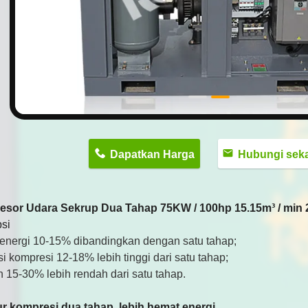
n
Dapatkan Harga
Hubungi sekaran
sor Udara Sekrup Dua Tahap 75KW / 100hp 15.15m³ / min 2
psi
energi 10-15% dibandingkan dengan satu tahap;
si kompresi 12-18% lebih tinggi dari satu tahap;
 15-30% lebih rendah dari satu tahap.
ur kompresi dua tahap, lebih hemat energi.