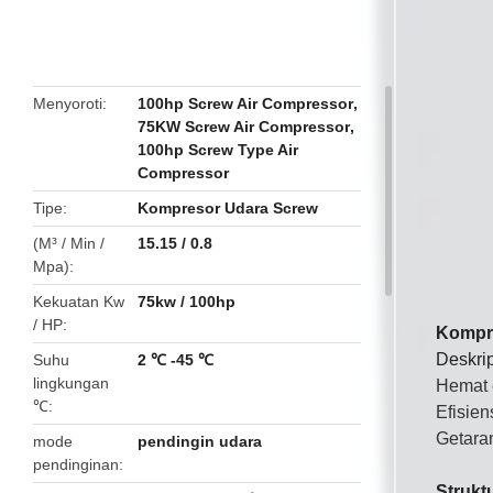
butto
Menyoroti
100hp Screw Air Compressor
,
75KW Screw Air Compressor
,
100hp Screw Type Air
Compressor
Tipe
Kompresor Udara Screw
(M³ / Min /
15.15 / 0.8
Mpa)
Kekuatan Kw
75kw / 100hp
/ HP
Kompre
Deskri
Suhu
2 ℃ -45 ℃
lingkungan
Hemat 
℃
Efisien
Getaran
mode
pendingin udara
pendinginan
Strukt