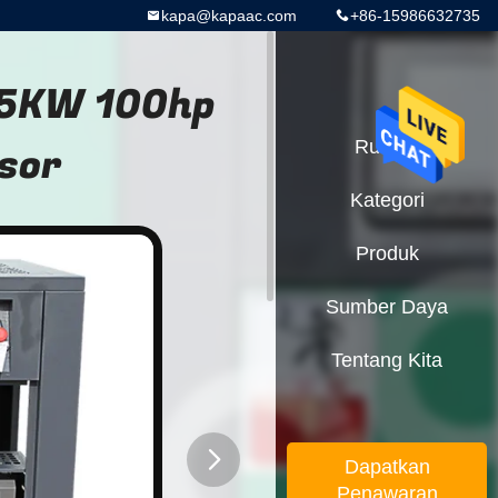
kapa@kapaac.com
+86-15986632735
75KW 100hp
sor
Rumah
Kategori
Produk
Sumber Daya
Tentang Kita
Dapatkan
Penawaran