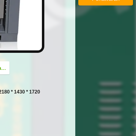
button
g
180 * 1430 * 1720